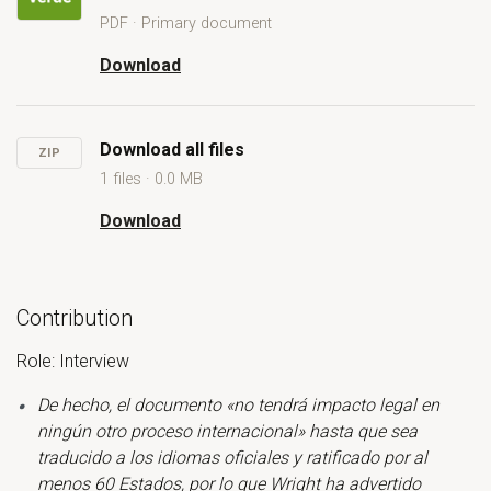
PDF · Primary document
Open El Tratado de alta mar no bastara para evitar la mineria
Download
El Tratado de alta mar no bastara para evitar l
Download all files
ZIP
1 files · 0.0 MB
Download
Download all files
Contribution
Role: Interview
De hecho, el documento «no tendrá impacto legal en
ningún otro proceso internacional» hasta que sea
traducido a los idiomas oficiales y ratificado por al
menos 60 Estados, por lo que Wright ha advertido