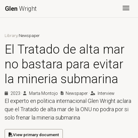
Glen
Wright
Togg
Library
/
Newspaper
El Tratado de alta mar
no bastara para evitar
la mineria submarina
2023
·
Marta Montojo
·
Newspaper
·
Interview
El experto en politica internacional Glen Wright aclara
que el Tratado de alta mar de la ONU no podra por si
solo frenar la mineria submarina
View primary document
(opens in a new tab)