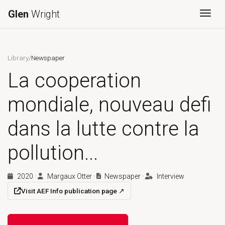
Glen
Wright
Togg
Library
/
Newspaper
La cooperation
mondiale, nouveau defi
dans la lutte contre la
pollution...
2020
·
Margaux Otter
·
Newspaper
·
Interview
Visit AEF Info publication page
↗
(opens in a new tab)